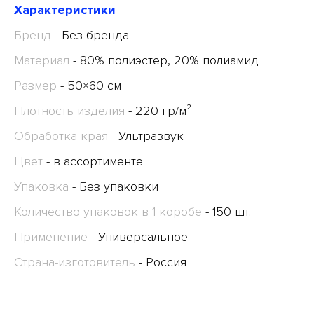
Характеристики
Бренд
- Без бренда
Материал
- 80% полиэстер, 20% полиамид
Размер
- 50×60 см
Плотность изделия
- 220 гр/м²
Обработка края
- Ультразвук
Цвет
- в ассортименте
Упаковка
- Без упаковки
Количество упаковок в 1 коробе
- 150 шт.
Применение
- Универсальное
Страна-изготовитель
- Россия