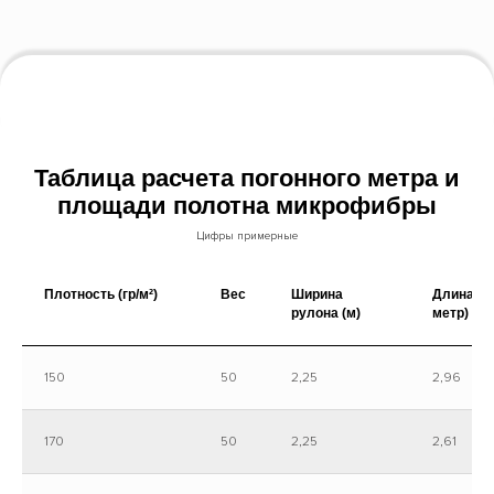
Таблица расчета погонного метра и
площади полотна микрофибры
Цифры примерные
Плотность (гр/м²)
Вес
Ширина
Длина (по
рулона (м)
метр) в 1 
150
50
2,25
2,96
170
50
2,25
2,61