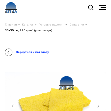
Главная
→
Каталог
→
Готовые изделия
→
Салфетки
→
30x30 см, 220 гр/м² (ультразвук)
Вернуться к каталогу