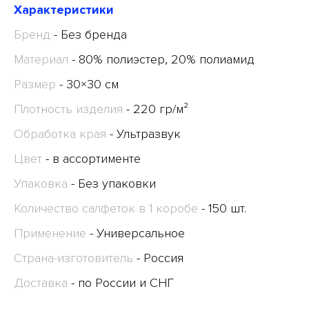
Характеристики
Бренд
- Без бренда
Материал
- 80% полиэстер, 20% полиамид
Размер
- 30×30 см
Плотность изделия
- 220 гр/м²
Обработка края
- Ультразвук
Цвет
- в ассортименте
Упаковка
- Без упаковки
Количество салфеток в 1 коробе
- 150 шт.
Применение
- Универсальное
Страна-изготовитель
- Россия
Доставка
- по России и СНГ