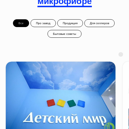
микрофибре
Все
Про завод
Продукция
Для селлеров
Бытовые советы