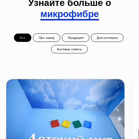
Узнайте больше о
микрофибре
Все
Про завод
Продукция
Для селлеров
Бытовые советы