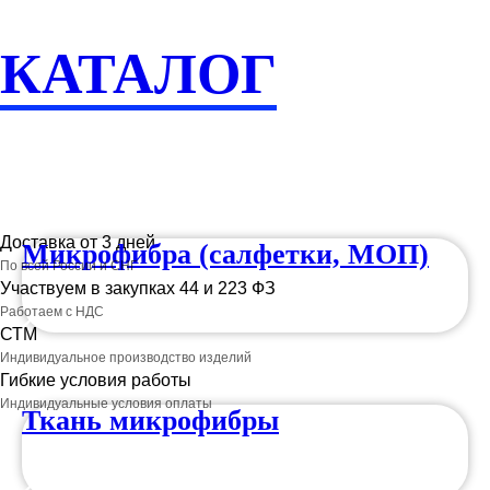
КАТАЛОГ
Доставка от 3 дней
Микрофибра (салфетки, МОП)
По всей России и СНГ
Участвуем в закупках 44 и 223 ФЗ
Работаем с НДС
СТМ
Индивидуальное производство изделий
Гибкие условия работы
Индивидуальные условия оплаты
Ткань микрофибры