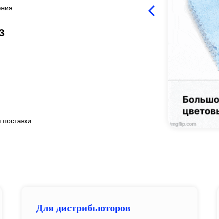
ения
З
 поставки
Для дистрибьюторов