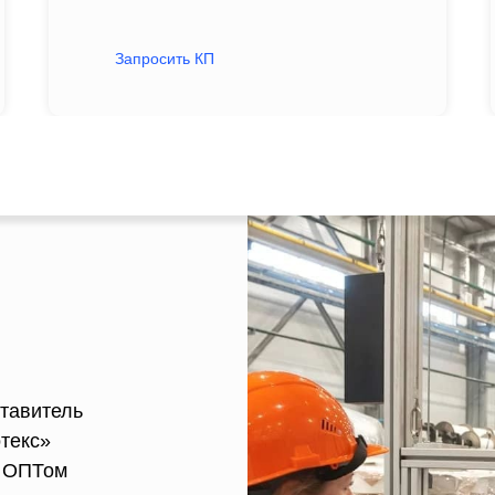
Запросить КП
тавитель
текс»
ь ОПТом