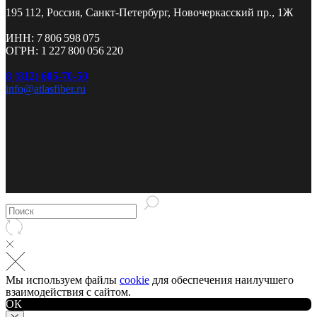
195 112, Россия, Санкт-Петербург, Новочеркасский пр., 1Ж
ИНН: 7 806 598 075
ОГРН: 1 227 800 056 220
8 (812) 605-70-50
info@atlasfiber.ru
Мы используем файлы
cookie
для обеспечения наилучшего
Разработка и продвижение сайта
взаимодействия с сайтом.
ОК