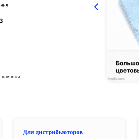
ения
З
 поставки
Для дистрибьюторов